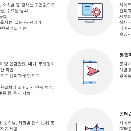
, 소속별 등 원하는 조건값으로
사이트
율, 수료율 등의
관리자
능함
세부페
출서류, 설문 등 관리가
상세페
분반관리도 가능
페이지
손쉽게
통합
 및 입금완료, 대기, 무료강좌
문자메
간 확인
개별 
능으로 관리자 권한으로
양식등
환불처리 및 PG 사 연동 처리.
쿠폰 등 추가 기능
콘테
, 소속별, 회원별 접속 순위 등
사이트
계자료 제공
DRM