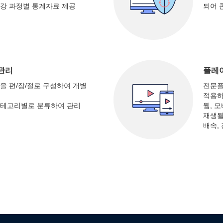
강 과정별 통계자료 제공
되어 
관리
플레
을 편/장/절로 구성하여 개별
전문플
적용하
카테고리별로 분류하여 관리
웹, 
재생될
배속,