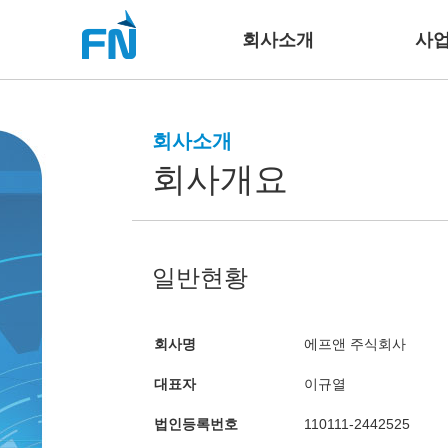
회사소개
사
회사소개
회사개요
일반현황
회사명
에프앤 주식회사
대표자
이규열
법인등록번호
110111-2442525